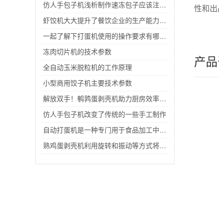
仿人手包子机浅析制作速冻包子应该注意的常识！
性和出
虾饺机大大提升了餐饮企业的生产能力和市场竞争力
一起了解下打蛋机使用的操作要求有哪些吧
冻肉切片机的技术参数
产品
全自动玉米脱粒机的工作原理
小型商用饺子机主要技术参数
解放双手！鹌鹑蛋剥壳机助力厨房效率升级
仿人手包子机改变了传统的一些手工制作
自动打蛋机是一种专门用于食品加工中打蛋液的设备
熟鸡蛋剥壳机利用旋转和振动等方式将外壳与内部软质蛋白分离