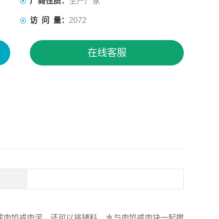
厂商性质：
生产厂家
访 问 量：
2072
在线客服
成肉馅或肉泥，还可以将辅料、水与肉馅或肉块一起搅