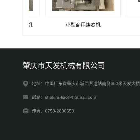
类去筋膜机
小型商用烧麦机
小型
肇庆市天发机械有限公司
地址：中国广东省肇庆市城西客运站南侧600米天发大楼
邮箱：shakira-liao@hotmail.com
传真：0758-2800653