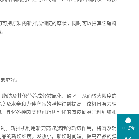
刀可把原料肉斩拌成细腻的糜状，同时可以把其它辅料
械。
效果更好。
、脂肪及其他营养成分被氧化、破坏、从而较大限度的
密度及水亲和力使产品的弹性得到提高。该机具有刀轴
切、乳化各种肉类也可斩切乳化的肉皮筋腱等粗纤维和
况定制。斩拌机利用斩刀高速旋转的斩切作用，将肉及辅
QQ咨询
制品的斩切细度，发热小，斩切时间短，提高产品的弹