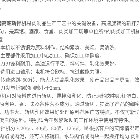
。
钢高速斩拌机
是肉制品生产工艺中的关键设备，高速旋转的斩拌
匀，是宾馆、酒家、食堂、肉类加工场等单位所*的肉类加工机
置：
、本机以不锈钢为原料制作，结构紧凑、美观，易清洗。
、主要部件采用加工中心加工、确保加工精确度。
、刀刃锋利耐用、高速运行平稳，料转拌、乳化效果好。
、选用进口轴承；电机符合欧标，抗过载能力强。
、转速达到4500转，能大大提高乳化效果，使产品出品率更高，
、刀尖与斩锅的间隙小于2mm.
机可对原料肉进行斩切、搅拌和乳化、防止原料肉中肌红蛋白
原有色、香、味及各种营养成分。通过斩切，提高了产品的细
、功率大、斩切乳化效果好处理原料范围广等特点。不仅可斩
蛋白的原料。特别适合在频繁起动的工作环境中使用等特性。
拌机分为20型，40型，80型，125型，是根据客户的实际情
肉馅或肉泥，还可以将辅料、水与肉馅或肉块一起搅拌均匀.肉