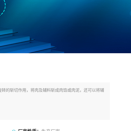
旋转的斩切作用，将肉及辅料斩成肉馅或肉泥，还可以将辅