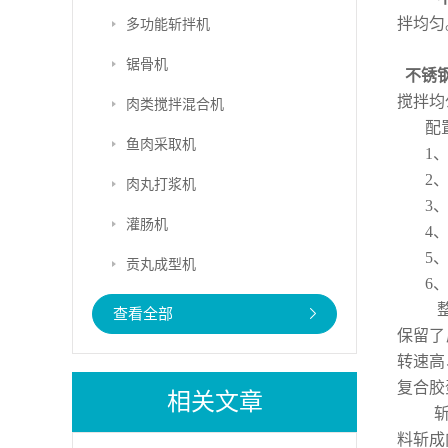
拌均匀
多功能斩拌机
锯骨机
不锈
搅拌均
肉类搅拌混合机
配
鱼肉采取机
1
2
肉丸打浆机
3
灌肠机
4
5
贡丸成型机
6
整
查看全部
保留了
转速高
复合胶
相关文章
斩
料斩成