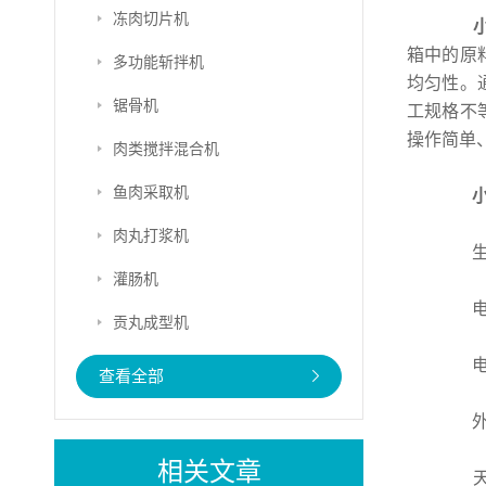
冻肉切片机
箱中的原
多功能斩拌机
均匀性。
锯骨机
工规格不
操作简单
肉类搅拌混合机
鱼肉采取机
肉丸打浆机
生产能
灌肠机
电源电
贡丸成型机
电机
查看全部
外形尺
相关文章
天发