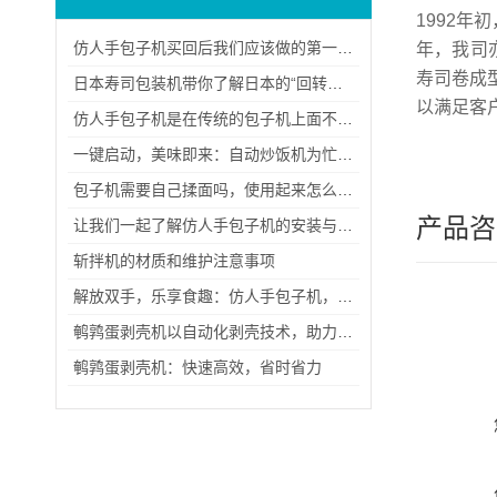
1992
仿人手包子机买回后我们应该做的第一件事！
年，我司亦
寿司卷成型
日本寿司包装机带你了解日本的“回转寿司”是如何诞生的
以满足客
仿人手包子机是在传统的包子机上面不断加以创新
一键启动，美味即来：自动炒饭机为忙碌生活带来的便捷与美味
包子机需要自己揉面吗，使用起来怎么样？
产品咨
让我们一起了解仿人手包子机的安装与使用
斩拌机的材质和维护注意事项
解放双手，乐享食趣：仿人手包子机，创新演绎经典面食艺术
鹌鹑蛋剥壳机以自动化剥壳技术，助力餐饮与食品行业提升食材处理效率
鹌鹑蛋剥壳机：快速高效，省时省力