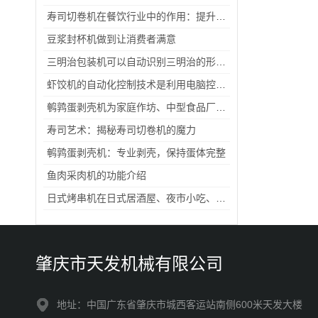
寿司切卷机在餐饮行业中的作用：提升寿司制作效率，保障口感一致性与出餐速度
豆浆封杯机做到让消费者满意
三明治包装机可以自动识别三明治的形状和大小
虾饺机的自动化控制技术是利用电脑控制系统来控制加工过程
鹌鹑蛋剥壳机为家庭作坊、中型食品厂提供可调节产能的鹌鹑蛋脱壳支持
寿司艺术：揭秘寿司切卷机的魔力
鹌鹑蛋剥壳机：专业剥壳，保持蛋体完整
鱼肉采肉机的功能介绍
日式烤串机在日式居酒屋、夜市小吃、自助烧烤中的实操应用方案
肇庆市天发机械有限公司
地址：中国广东省肇庆市城西客运站南侧600米天发大楼