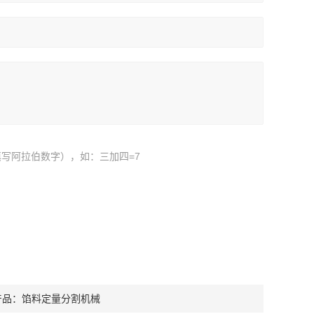
写阿拉伯数字），如：三加四=7
产品：
馅料定量分割机械