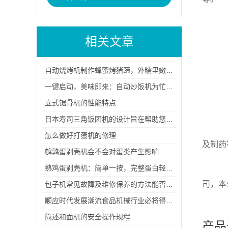
寿
相关文章
1.
自动烧烤机制作蜂蜜烤猪蹄，外糯里嫩，香甜怡人
2
一键启动，美味即来：自动炒饭机为忙碌生活带来的便捷与美味
立式锯骨机的性能特点
公
日本寿司三角饭团机的设计旨在帮助您轻松制作美味的寿司三角饭团
香
怎么做好打蛋机的修理
及制药
鹌鹑蛋剥壳机会不会对蛋类产生影响
熟鸡蛋剥壳机：简单一按，完整蛋白轻松拿
1
司，本
包子机常见故障及维修保养的方法能否总结？
顺应时代发展潮流食品机械行业必将得到更快速的发展
简述和面机的安全操作规程
产品