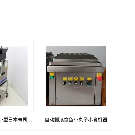
不二精FUJISEIKI小型日本寿司三角饭团机
自动翻滚章鱼小丸子小食机器
TF-520