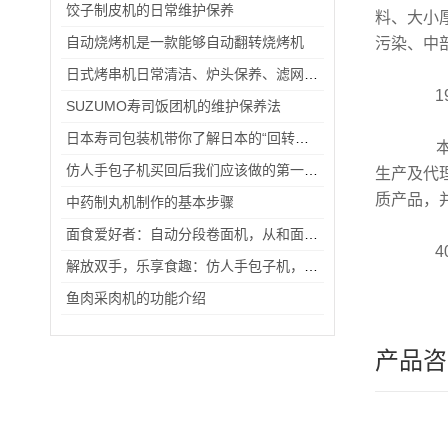
饺子制皮机的日常维护保养
料、大小
自动烧烤机是一款能够自动翻转烧烤机
污染、中
日式烤串机日常清洁、炉头保养、滤网维护与常见故障排查实用手册
19
SUZUMO寿司饭团机的维护保养法
日本寿司包装机带你了解日本的“回转寿司”是如何诞生的
本公
仿人手包子机买回后我们应该做的第一件事！
生产及代
质产品，
中药制丸机制作的基本步骤
面食爱好者：自动分段卷面机，从和面到成型的一站式解决方案
40
解放双手，乐享食趣：仿人手包子机，创新演绎经典面食艺术
鱼肉采肉机的功能介绍
产品咨