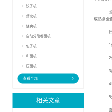
饺子机
虾饺机
成熟食全
烧卖机
日常
自动分段卷面机
1停
包子机
和面机
2保
压面机
3严
查看全部
4每
5开
相关文章
撒粉