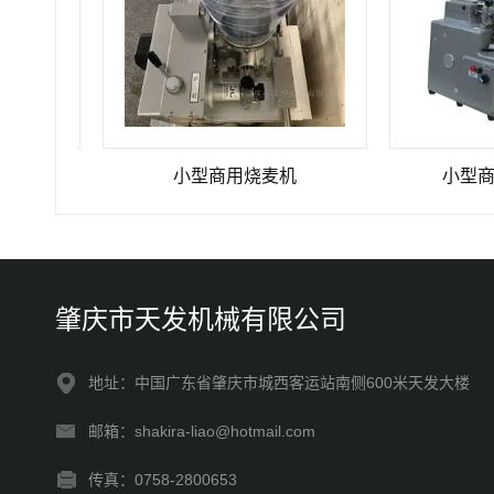
机
小型商用烧麦机
小型商用台
肇庆市天发机械有限公司
地址：中国广东省肇庆市城西客运站南侧600米天发大楼
邮箱：shakira-liao@hotmail.com
传真：0758-2800653