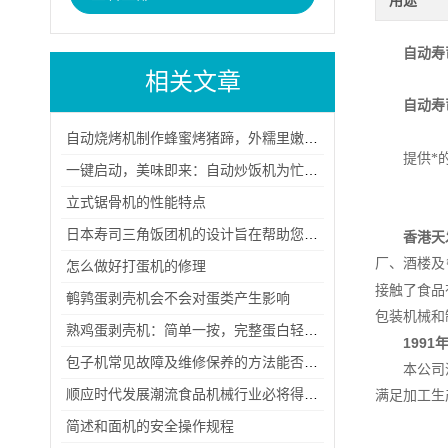
用途
自动寿
相关文章
自动寿
自动烧烤机制作蜂蜜烤猪蹄，外糯里嫩，香甜怡人
提供*
一键启动，美味即来：自动炒饭机为忙碌生活带来的便捷与美味
立式锯骨机的性能特点
日本寿司三角饭团机的设计旨在帮助您轻松制作美味的寿司三角饭团
香港天
厂、酒楼及
怎么做好打蛋机的修理
接触了食品
鹌鹑蛋剥壳机会不会对蛋类产生影响
包装机械和
熟鸡蛋剥壳机：简单一按，完整蛋白轻松拿
1991
包子机常见故障及维修保养的方法能否总结？
本公司
顺应时代发展潮流食品机械行业必将得到更快速的发展
满足加工生
简述和面机的安全操作规程