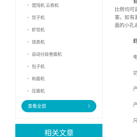
馄饨机 云吞机
比例均可
害。如有
饺子机
面的小孔
虾饺机
烧卖机
自动分段卷面机
电压：
包子机
功率
和面机
产量：
压面机
产品重
查看全部
尺寸：
相关文章