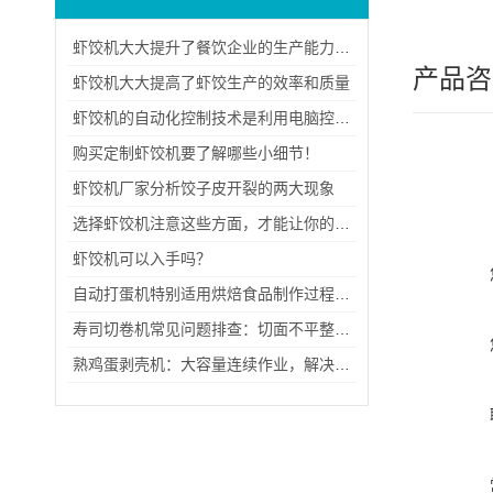
虾饺机大大提升了餐饮企业的生产能力和市场竞争力
产品咨
虾饺机大大提高了虾饺生产的效率和质量
虾饺机的自动化控制技术是利用电脑控制系统来控制加工过程
购买定制虾饺机要了解哪些小细节！
虾饺机厂家分析饺子皮开裂的两大现象
选择虾饺机注意这些方面，才能让你的虾饺更好吃！
虾饺机可以入手吗？
自动打蛋机特别适用烘焙食品制作过程中需要大量搅拌的时候
寿司切卷机常见问题排查：切面不平整、卷体松散与刀刃磨损的解决技巧
熟鸡蛋剥壳机：大容量连续作业，解决集中剥壳难题