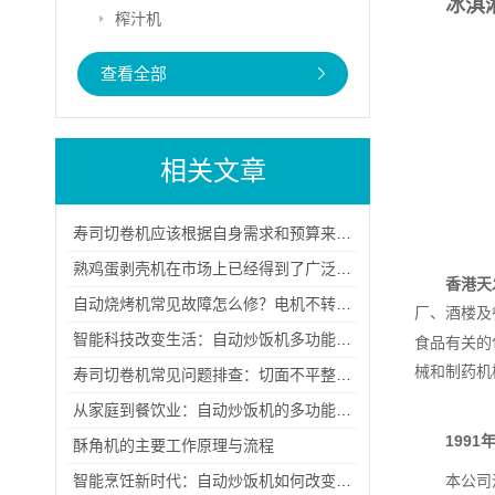
冰淇
榨汁机
查看全部
相关文章
寿司切卷机应该根据自身需求和预算来选择适合自己的机器
熟鸡蛋剥壳机在市场上已经得到了广泛的认可和好评
香港天
自动烧烤机常见故障怎么修？电机不转、受热不均等问题的排查与解决步骤
厂、酒楼及
智能科技改变生活：自动炒饭机多功能介绍，满足多样化口味需求
食品有关的
械和制药机
寿司切卷机常见问题排查：切面不平整、卷体松散与刀刃磨损的解决技巧
从家庭到餐饮业：自动炒饭机的多功能应用与市场前景分析
1991
酥角机的主要工作原理与流程
智能烹饪新时代：自动炒饭机如何改变我们的饮食习惯和生活方式
本公司