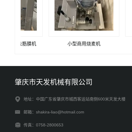
羊肉类去筋膜机
小型商用烧麦机
小
肇庆市天发机械有限公司
地址：中国广东省肇庆市城西客运站南侧600米天发大楼
邮箱：shakira-liao@hotmail.com
传真：0758-2800653