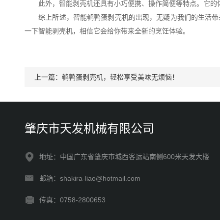
此外，智能剥壳机还具有小巧便携、操作简便等特点。它的体
综上所述，智能鹌鹑蛋剥壳机的出现，无疑为我们的生活带来
一下智能剥壳机，相信它会给你带来全新的烹饪体验。
上一篇：
鹌鹑蛋剥壳机，轻松享受美味无烦恼！
肇庆市天发机械有限公司
地址：中国广东省肇庆市城西客运站南侧600米天发大楼
邮箱：shakira-liao@hotmail.com
传真：0758-2800653