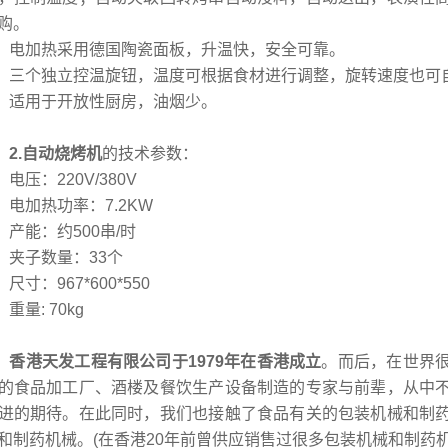
购。
加热采用德国陶瓷面板，升温快，安全可靠。
个独立控温旋钮，温度可根据食材进行调整，旋转速度也可
用于开放性厨房，油烟少。
2.自动烧烤机
的技术参数：
压：220V/380V
加热功率：7.2KW
能：约500串/时
子数量：33个
寸：967*600*550
量: 70kg
香港天发工程有限公司于1979
年在香港成立
。而后，在世界
的食品加工厂、酒楼及餐饮生产设备制造的专家与前辈，从中
进的期待。在此同时，我们也接触了食品有关的包装机械和制
和制药机械。(在香港20年前曾供应销售过很多包装机械和制药