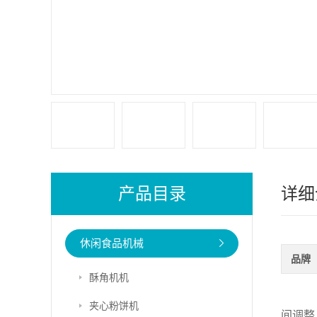
产品目录
详细
休闲食品机械
品牌
酥角机机
夹心粉饼机
间调整