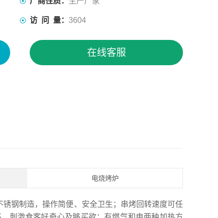
厂商性质：
生产厂家
访 问 量：
3604
在线客服
电烧烤炉
不锈钢制造，操作简便、安全卫生；串烤回转速度可任
高，刺激食客好奇心及够买欲；有燃气和电两种加热方