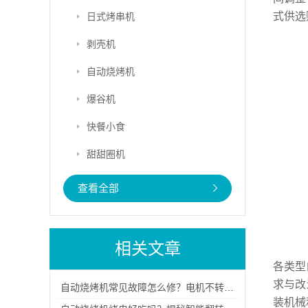
式供选
日式烤串机
电
剥壳机
三
适
自动烧烤机
爆谷机
电
快餐小食
电
甜甜圈机
产
夹
查看全部
尺
重
相关文章
各类型
求与改
自动烧烤机常见故障怎么修？电机不转、受热不均等问题的排查与解决步骤
装机械