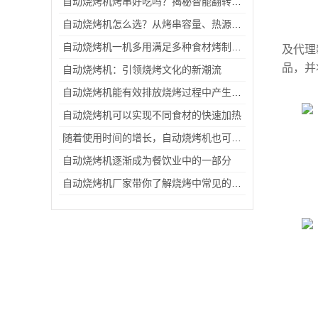
自动烧烤机烤串好吃吗？揭秘智能翻转与精准控温技术如何锁住食材美味
自动烧烤机怎么选？从烤串容量、热源类型到智能温控的全面选购攻略
本
自动烧烤机一机多用满足多种食材烤制需求
及代理
品，并
自动烧烤机：引领烧烤文化的新潮流
自动烧烤机能有效排放烧烤过程中产生的烟雾和气味
自动烧烤机可以实现不同食材的快速加热
随着使用时间的增长，自动烧烤机也可能会出现各种故障
自动烧烤机逐渐成为餐饮业中的一部分
自动烧烤机厂家带你了解烧烤中常见的六个错误