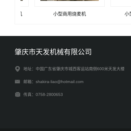
筋膜机
小型商用烧麦机
小型商
肇庆市天发机械有限公司
地址：中国广东省肇庆市城西客运站南侧600米天发大楼
邮箱：shakira-liao@hotmail.com
传真：0758-2800653