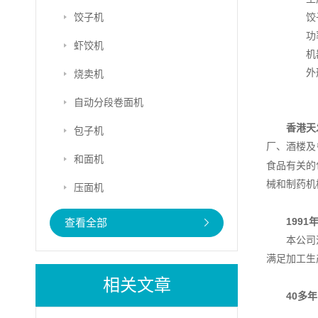
饺子机
饺子重
功率：
虾饺机
机器重
外形尺
烧卖机
自动分段卷面机
香港天
包子机
厂、酒楼及
和面机
食品有关的
械和制药机
压面机
1991
查看全部
本公司
满足加工生
相关文章
40
多年