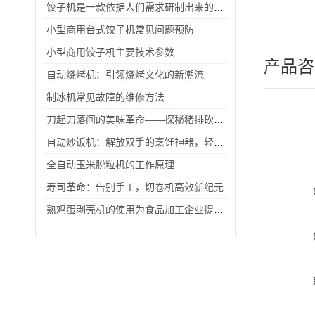
饺子机是一款依据人们需求研制出来的机器
小型商用台式饺子机常见问题预防
小型商用饺子机主要技术参数
产品咨
自动烧烤机：引领烧烤文化的新潮流
制冰机常见故障的维修方法
刀起刀落间的美味革命——探秘猪排砍切机的前世今生
自动炒饭机：解放双手的烹饪神器，轻松享受美味佳肴
全自动玉米脱粒机的工作原理
寿司革命：告别手工，切卷机高效新纪元
熟鸡蛋剥壳机的使用为食品加工企业提高生产效率