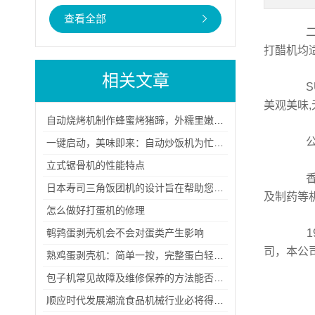
查看全部
二手
打醋机均
相关文章
SU
美观美味
自动烧烤机制作蜂蜜烤猪蹄，外糯里嫩，香甜怡人
公司
一键启动，美味即来：自动炒饭机为忙碌生活带来的便捷与美味
立式锯骨机的性能特点
香港
日本寿司三角饭团机的设计旨在帮助您轻松制作美味的寿司三角饭团
及制药等
怎么做好打蛋机的修理
鹌鹑蛋剥壳机会不会对蛋类产生影响
19
司，本公
熟鸡蛋剥壳机：简单一按，完整蛋白轻松拿
包子机常见故障及维修保养的方法能否总结？
顺应时代发展潮流食品机械行业必将得到更快速的发展