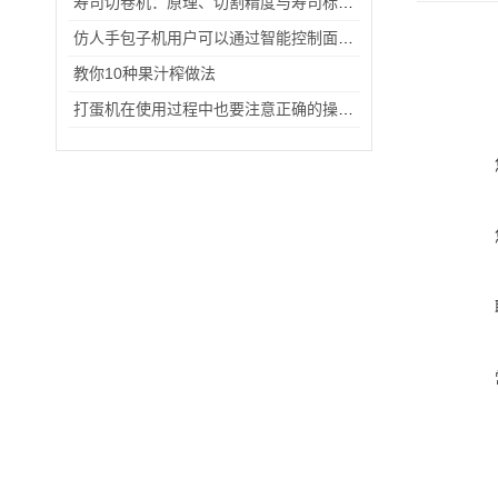
寿司切卷机：原理、切割精度与寿司标准化制作核心优势解析
仿人手包子机用户可以通过智能控制面板进行远程控制
教你10种果汁榨做法
打蛋机在使用过程中也要注意正确的操作方法