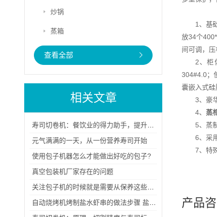
炒锅
1、基
蒸箱
放34个40
间可调，压
查看全部
2、柜
304#4
囊嵌入式硅
相关文章
3、豪
4、
蒸
寿司切卷机：餐饮业的得力助手，提升效率与品质
5、
6、采
元气满满的一天，从一份营养寿司开始
7、特
使用包子机器怎么才能做出好吃的包子?
真空包装机厂家存在的问题
关注包子机的时候就是需要从保养这些方面进行分析了解
产品咨
自动烧烤机烤制盐水虾串的做法步骤 盐水虾串怎么做