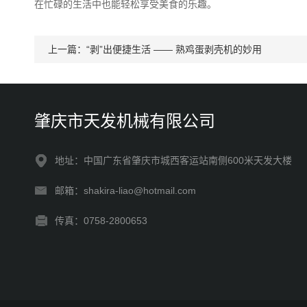
在忙碌的生活中也能轻松享受美食的乐趣。
上一篇：
“剥”出便捷生活 —— 熟鸡蛋剥壳机的妙用
肇庆市天发机械有限公司
地址：中国广东省肇庆市城西客运站南侧600米天发大楼
邮箱：shakira-liao@hotmail.com
传真：0758-2800653