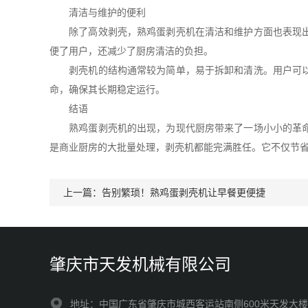
清洁与维护的便利
除了高效剥壳，熟鸡蛋剥壳机在清洁和维护方面也表现出色
便了用户，还减少了厨房清洁的负担。
剥壳机的结构通常较为简单，易于拆卸和清洗。用户可以根
命，确保其长期稳定运行。
结语
熟鸡蛋剥壳机的出现，为现代厨房带来了一场小小的革命。
是商业厨房的大批量处理，剥壳机都能完满胜任。它不仅节
上一篇：
告别繁琐！熟鸡蛋剥壳机让早餐更便捷
肇庆市天发机械有限公司
地址：中国广东省肇庆市城西客运站南侧600米天发大楼