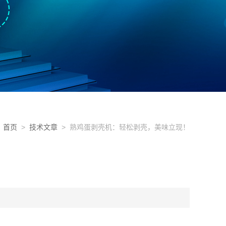
首页
>
技术文章
> 熟鸡蛋剥壳机：轻松剥壳，美味立现！