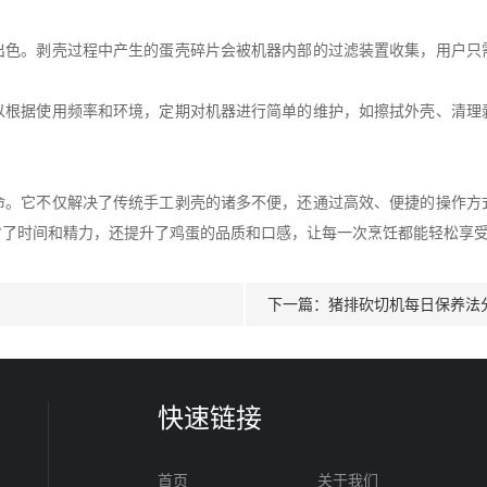
。剥壳过程中产生的蛋壳碎片会被机器内部的过滤装置收集，用户只
据使用频率和环境，定期对机器进行简单的维护，如擦拭外壳、清理
它不仅解决了传统手工剥壳的诸多不便，还通过高效、便捷的操作方
省了时间和精力，还提升了鸡蛋的品质和口感，让每一次烹饪都能轻松享
下一篇：
猪排砍切机每日保养法
快速链接
首页
关于我们