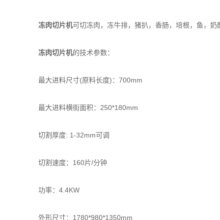
冻肉切片机
可切冻肉，冻牛排，猪扒，香肠，培根，鱼，奶
冻肉切片机
的技术参数：
最大进料尺寸(原料长度)：700mm
最大进料横街面积：250*180mm
切割厚度: 1-32mm可调
切割速度：160片/分钟
功率：4.4KW
外形尺寸：1780*980*1350mm