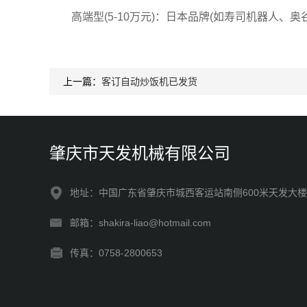
高端型(5-10万元)：日本品牌(如寿司机器人、奥
上一篇：
客订自动炒饭机已发货
肇庆市天发机械有限公司
地址：中国广东省肇庆市城西客运站南侧600米天发大楼
邮箱：shakira-liao@hotmail.com
传真：0758-2800653