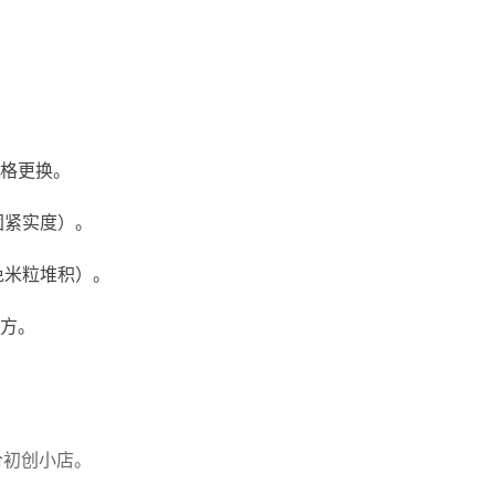
格更换。
团紧实度）。
免米粒堆积）。
方。
合初创小店。