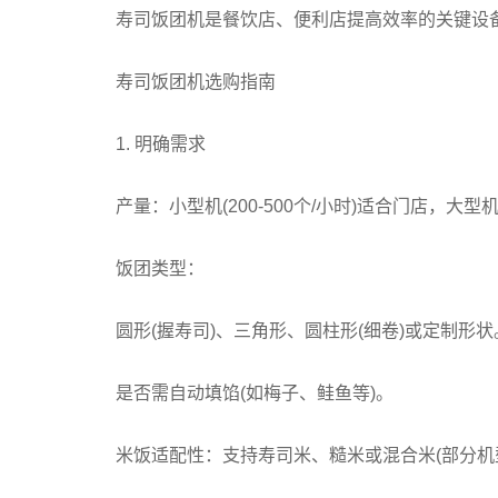
寿司饭团机是餐饮店、便利店提高效率的关键设备
寿司饭团机选购指南
1. 明确需求
产量：小型机(200-500个/小时)适合门店，大型机(
饭团类型：
圆形(握寿司)、三角形、圆柱形(细卷)或定制形状
是否需自动填馅(如梅子、鲑鱼等)。
米饭适配性：支持寿司米、糙米或混合米(部分机型