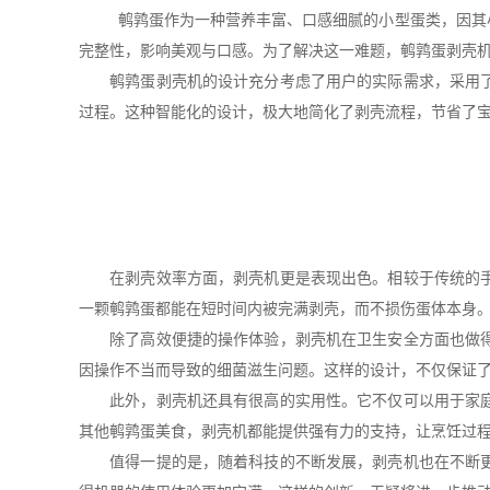
鹌鹑蛋作为一种营养丰富、口感细腻的小型蛋类，因其小巧
完整性，影响美观与口感。为了解决这一难题，鹌鹑蛋剥壳
鹌鹑蛋剥壳机的设计充分考虑了用户的实际需求，采用了一
过程。这种智能化的设计，极大地简化了剥壳流程，节省了
在剥壳效率方面，剥壳机更是表现出色。相较于传统的手工
一颗鹌鹑蛋都能在短时间内被完满剥壳，而不损伤蛋体本身
除了高效便捷的操作体验，剥壳机在卫生安全方面也做得十
因操作不当而导致的细菌滋生问题。这样的设计，不仅保证
此外，剥壳机还具有很高的实用性。它不仅可以用于家庭厨
其他鹌鹑蛋美食，剥壳机都能提供强有力的支持，让烹饪过
值得一提的是，随着科技的不断发展，剥壳机也在不断更新