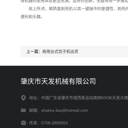
得机器的使用体验更加完满。这样的创新，无疑将进一步推
综上所述，鹌鹑蛋剥壳机以其一键操作的便捷性、剥壳的高
便利和乐趣。
上一篇：
商用台式饺子机出货
肇庆市天发机械有限公司
地址：中国广东省肇庆市城西客运站南侧600米天发大楼
邮箱：shakira-liao@hotmail.com
传真：0758-2800653