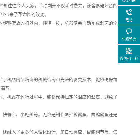
QQ咨询
程却往往令人头疼，手动剥壳不仅耗时费力，还容易破坏蛋的
行业带来了革命性的改变。
电话
的鹌鹑蛋放入机器内，轻轻一按，机器便会自动完成剥壳的全
在线留言
微信扫一扫
益于机器内部精密的机械结构和先进的剥壳技术，能够确保每
大福音。
时，机器在运行过程中，能够保持恒定的温度和湿度，避免了
、快餐店、小吃摊等。无论是制作凉拌鹌鹑蛋、卤鹌鹑蛋还是
，还融入了更多的人性化设计，如自动感应、智能调节等，使