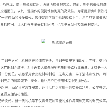
玲珑、便于携带和食用，深受消费者的喜爱。然而，剥鹌鹑蛋壳的过
机应运而生，以其一键操作的便捷性和剥壳的高效性，为家庭厨房和餐饮
键启动的操作模式，即便是厨房新手也能轻松上手。用户只需将煮熟
宝贵的时间，让人们在享受美食的同时，也能享受到科技带来的便利。
剥壳方式，机器剥壳的速度更快，且剥壳效果更加均匀、完整。这得
。这样的剥壳效率，对于需要大量处理鹌鹑蛋的餐饮行业来说，无疑是一
分到位。机器采用食品级材料制成，无毒无害，易于清洁和保养。同
了剥壳后的鹌鹑蛋卫生安全，也让用户在使用过程中更加放心。
房，满足日常烹饪需求，还可以广泛应用于各类餐饮场所，如早餐店
程变得更加轻松愉悦。
换代。新一代的机器不仅具备更加智能的操作界面和更高的剥壳效率