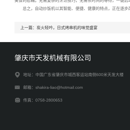
美食的慰藉。无需复杂的烹饪技巧，无需长时间的等待，一键启
总之，自动炒饭机以其智能、便捷、健康的特点，正在逐步改
上一篇：
炭火轻吟，日式烤串机的味觉盛宴
肇庆市天发机械有限公司
地址：中国广东省肇庆市城西客运站南侧600米天发大楼
邮箱：shakira-liao@hotmail.com
传真：0758-2800653