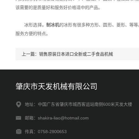
该需要的是质量好和服务好价格适中的产品。
冰形选择。
制冰机
的冰形有很多种方形、圆形、菱形、等等
服务方便的特点。
上一篇：
销售原装日本进口全新或二手食品机械
肇庆市天发机械有限公司
地址：中国广东省肇庆市城西客运站南侧600米天发大楼
邮箱：shakira-liao@hotmail.com
传真：0758-2800653