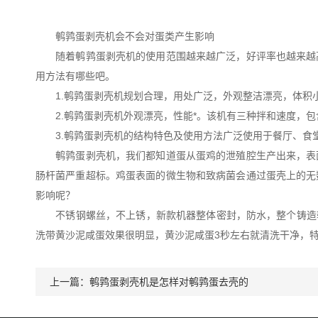
鹌鹑蛋剥壳机会不会对蛋类产生影响
随着鹌鹑蛋剥壳机的使用范围越来越广泛，好评率也越来越高
用方法有哪些吧。
1.鹌鹑蛋剥壳机规划合理，用处广泛，外观整洁漂亮，体积小
2.鹌鹑蛋剥壳机外观漂亮，性能*。该机有三种拌和速度，包
3.鹌鹑蛋剥壳机的结构特色及使用方法广泛使用于餐厅、食
鹌鹑蛋剥壳机，我们都知道蛋从蛋鸡的泄殖腔生产出来，表面会
肠杆菌严重超标。鸡蛋表面的微生物和致病菌会通过蛋壳上的无
影响呢？
不锈钢螺丝，不上锈，新款机器整体密封，防水，整个铸造轮部
洗带黄沙泥咸蛋效果很明显，黄沙泥咸蛋3秒左右就清洗干净，特别
上一篇：
鹌鹑蛋剥壳机是怎样对鹌鹑蛋去壳的